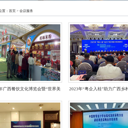
位置：
首页
>
会议服务
23年广西餐饮文化博览会暨“世界美
2023年“粤企入桂”助力广西乡
食之都”城市论坛
场推进会